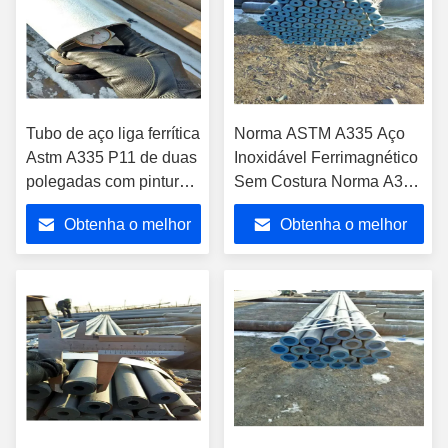
Tubo de aço liga ferrítica
Norma ASTM A335 Aço
Astm A335 P11 de duas
Inoxidável Ferrimagnético
polegadas com pintura
Sem Costura Norma A335
preta e trefilagem a frio
P2 P5
Obtenha o melhor
Obtenha o melhor
preço
preço