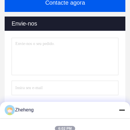
Contacte agora
Envie-nos
Zheheng
Envie
6:02 PM