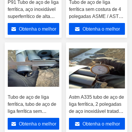
P91 Tubo de aço de liga
Tubo de aço de liga
ferrítica, aço inoxidável
ferrítica sem costura de 4
superferrítico de alta
polegadas ASME / ASTM
temperatura
A335 padrão 13crmo44
Obtenha o melhor
Obtenha o melhor
preço
preço
Tubo de aço de liga
Astm A335 tubo de aço de
ferrítica, tubo de aço de
liga ferrítica, 2 polegadas
liga ferrítica sem
de aço inoxidável tratado
costura.
a calor
Obtenha o melhor
Obtenha o melhor