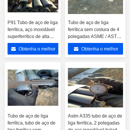
P91 Tubo de aço de liga
Tubo de aço de liga
ferrítica, aço inoxidável
ferrítica sem costura de 4
superferrítico de alta
polegadas ASME / ASTM
temperatura
A335 padrão 13crmo44
Obtenha o melhor
Obtenha o melhor
preço
preço
Tubo de aço de liga
Astm A335 tubo de aço de
ferrítica, tubo de aço de
liga ferrítica, 2 polegadas
liga ferrítica sem
de aço inoxidável tratado