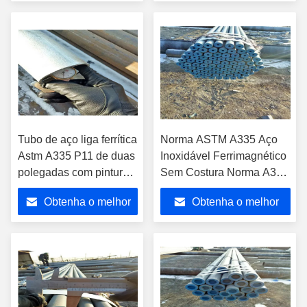
preço
preço
Tubo de aço liga ferrítica
Norma ASTM A335 Aço
Astm A335 P11 de duas
Inoxidável Ferrimagnético
polegadas com pintura
Sem Costura Norma A335
preta e trefilagem a frio
P2 P5
Obtenha o melhor
Obtenha o melhor
preço
preço