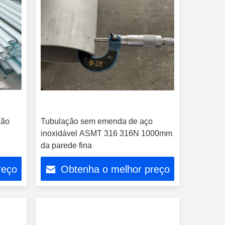
ção
Tubulação sem emenda de aço
,
inoxidável ASMT 316 316N 1000mm
da parede fina
reço
Obtenha o melhor preço