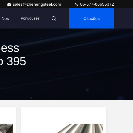
sales@zhehengsteel.com
86-577-86655372
e-Nos
Citações
Portuguese
less
o 395