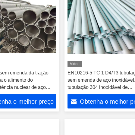
Vídeo
 sem emenda da tração
EN10216-5 TC 1 D4/T3 tubula
ra o alimento do
sem emenda de aço inoxidável
tência nuclear de aço
tubulação 304 inoxidável de
recozimento
enha o melhor preço
Obtenha o melhor p