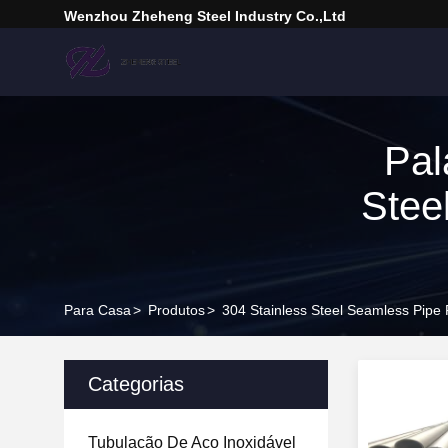
Wenzhou Zheheng Steel Industry Co.,Ltd
Pal
Stee
Para Casa
>
Produtos
>
304 Stainless Steel Seamless Pipe
Categorias
Tubulação De Aço Inoxidável