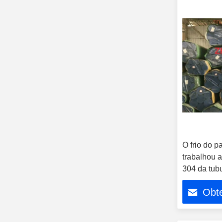
O frio do 
trabalhou a
304 da tu
300/316L
Obt