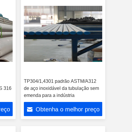
TP304/1,4301 padrão ASTM/A312
S 316
de aço inoxidável da tubulação sem
emenda para a indústria
reço
Obtenha o melhor preço