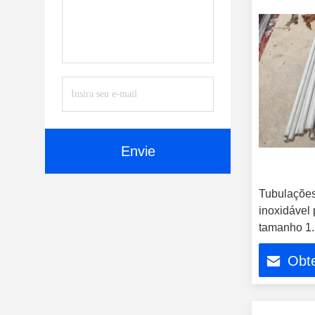
Envie
Tubulaçõe
inoxidável
tamanho 1
super
Obt