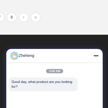
7
8
Zheheng
3:56 AM
Good day, what product are you looking 
Relações Rápidas
for?
Perfil da empresa
Visita à fábrica