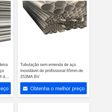
eira
Tubulação sem emenda de aço
aço
inoxidável do profissional 65mm de
# das
253MA BV
reço
Obtenha o melhor preço