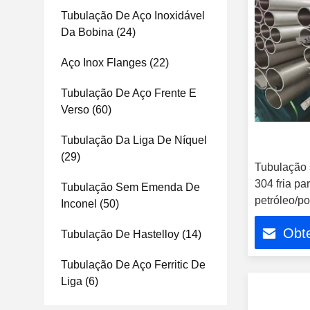
Tubulação De Aço Inoxidável
Da Bobina
(24)
Aço Inox Flanges
(22)
Tubulação De Aço Frente E
Verso
(60)
Tubulação Da Liga De Níquel
(29)
Tubulação
304 fria pa
Tubulação Sem Emenda De
petróleo/po
Inconel
(50)
inoxidável
Obt
Tubulação De Hastelloy
(14)
Tubulação De Aço Ferritic De
Liga
(6)