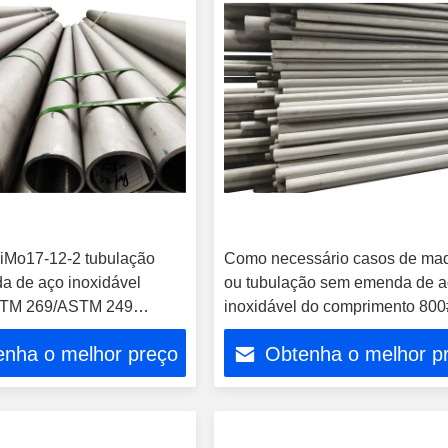
iMo17-12-2 tubulação
Como necessário casos de mad
 de aço inoxidável
ou tubulação sem emenda de 
TM 269/ASTM 249
inoxidável do comprimento 800
páletes ASTM 7m
enha o melhor preço
Obtenha o melhor p