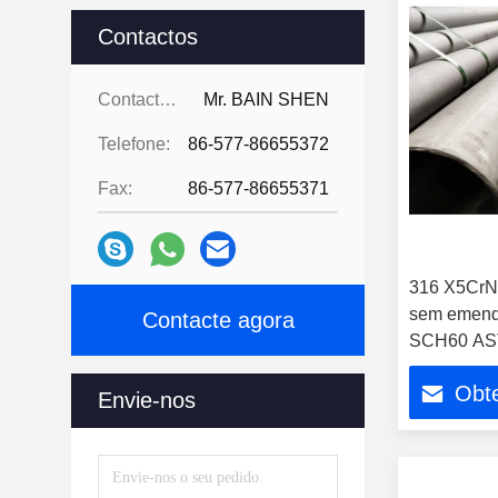
Contactos
Contactos:
Mr. BAIN SHEN
Telefone:
86-577-86655372
Fax:
86-577-86655371
316 X5CrN
sem emenda
Contacte agora
SCH60 AS
11.8m/12m
Obt
Envie-nos