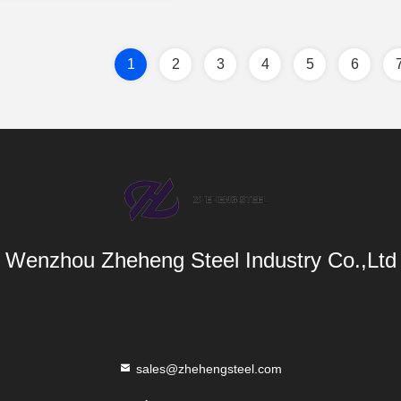
1
2
3
4
5
6
Wenzhou Zheheng Steel Industry Co.,Ltd
sales@zhehengsteel.com