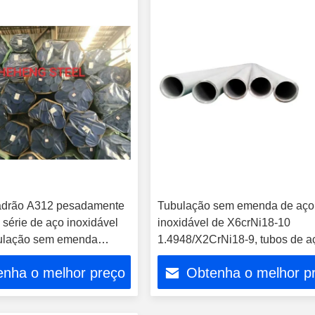
padrão A312 pesadamente
Tubulação sem emenda de aço
 série de aço inoxidável
inoxidável de X6crNi18-10
bulação sem emenda
1.4948/X2CrNi18-9, tubos de a
estirados a frio
enha o melhor preço
Obtenha o melhor p