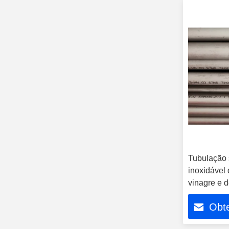
Tubulação
inoxidável
vinagre e d
de ASTM pa
Obt
sob encom