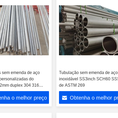
s sem emenda de aço
Tubulação sem emenda de aço
 personalizadas do
inoxidável SS3inch SCH60 SS
.2mm duplex 304 316
de ASTM 269
enha o melhor preço
Obtenha o melhor p