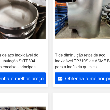
 de aço inoxidável do
T de diminuição retos de aço
 tubulação SsTP304
inoxidável TP310S de ASME B
s encaixes principais
para a indústria química
ampão de extremidade da
enha o melhor preço
Obtenha o melhor p