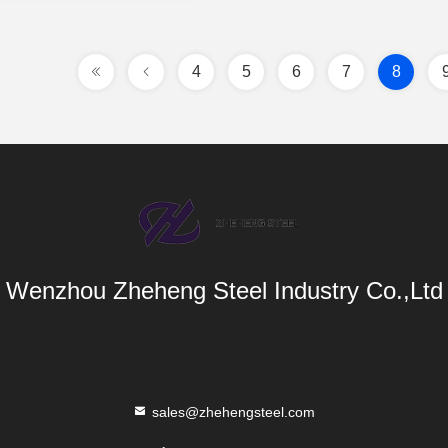
4
5
6
7
8
Wenzhou Zheheng Steel Industry Co.,Ltd
sales@zhehengsteel.com