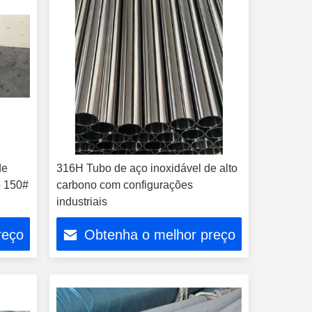
de
316H Tubo de aço inoxidável de alto
o 150#
carbono com configurações
industriais
reço
Obtenha o melhor preço