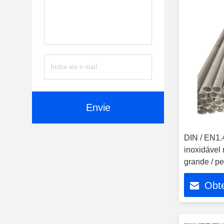
Envie
DIN / EN1.
inoxidável 
grande / p
Obt