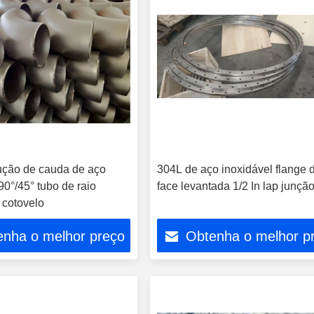
ção de cauda de aço
304L de aço inoxidável flange 
90°/45° tubo de raio
face levantada 1/2 In lap junçã
 cotovelo
enha o melhor preço
Obtenha o melhor p