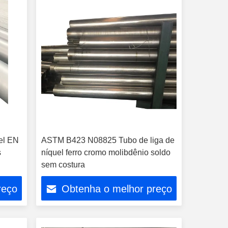
el EN
ASTM B423 N08825 Tubo de liga de
s
níquel ferro cromo molibdênio soldo
sem costura
reço
Obtenha o melhor preço