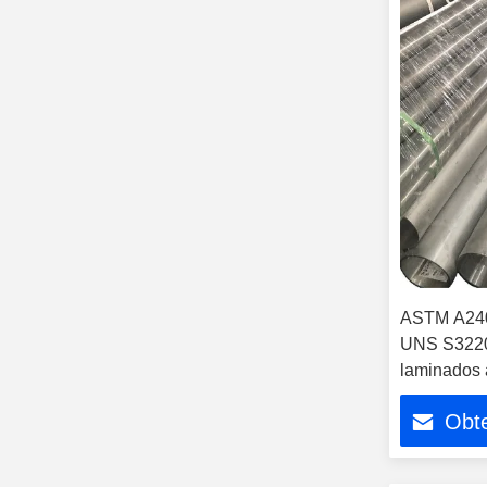
ASTM A240
UNS S322
laminados a
Obt