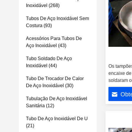
Inoxidável
(268)
Tubos De Aço Inoxidável Sem
Costura
(93)
Acessórios Para Tubos De
Aço Inoxidável
(43)
Tubo Soldado De Aço
Inoxidável
(44)
Os tampões
encaixe de
Tubo De Trocador De Calor
soldaram o
De Aço Inoxidável
(30)
ovais do t
Obt
bola
Tubulação De Aço Inoxidável
Sanitária
(12)
Tubo De Aço Inoxidável De U
(21)