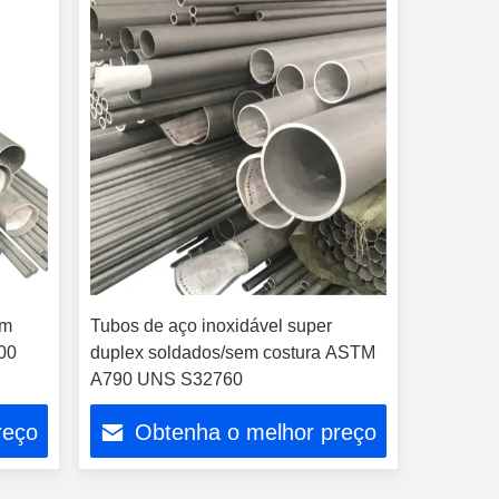
em
Tubos de aço inoxidável super
00
duplex soldados/sem costura ASTM
A790 UNS S32760
reço
Obtenha o melhor preço