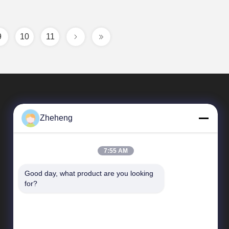
9
10
11
Zheheng
7:55 AM
Good day, what product are you looking 
Relações Rápidas
for?
Perfil da empresa
Visita à fábrica