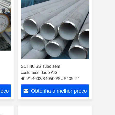
SCH40 SS Tubo sem
costura/soldado AISI
405/1.4002/S40500/SUS405 2'"
reço
Obtenha o melhor preço