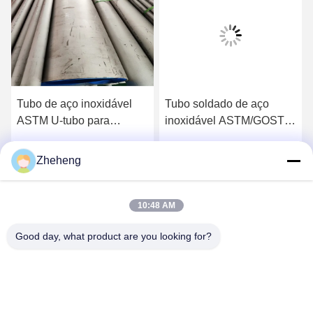
Tubo de aço inoxidável
Tubo soldado de aço
ASTM U-tubo para
inoxidável ASTM/GOST
trocador de calor Tubos
para permutador de calor
em forma de U 304 316L
316L 304 321 Tubos
Zheheng
o
Obtenha o melhor preço
Obtenha o melhor preço
Tubos série 300
inoxidáveis Série 300
10:48 AM
Good day, what product are you looking for?
Wenzhou Zheheng Steel Industry Co.,Ltd
sales@zhehengsteel.com