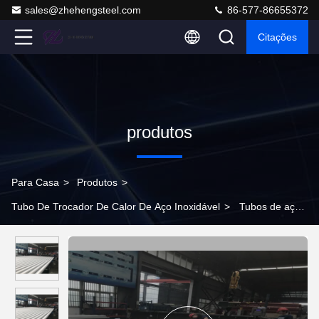
sales@zhehengsteel.com
86-577-86655372
Citações
produtos
Para Casa
>
Produtos
>
Tubo De Trocador De Calor De Aço Inoxidável
>
Tubos de aço
inoxidável de 304 de alumínio brilhante, finados, para uso
sanitário ou industrial