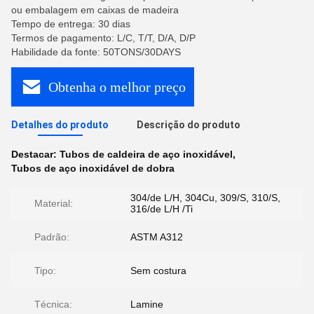
ou embalagem em caixas de madeira
Tempo de entrega: 30 dias
Termos de pagamento: L/C, T/T, D/A, D/P
Habilidade da fonte: 50TONS/30DAYS
Obtenha o melhor preço
Detalhes do produto
Descrição do produto
Destacar:
Tubos de caldeira de aço inoxidável
,
Tubos de aço inoxidável de dobra
304/de L/H, 304Cu, 309/S, 310/S,
Material:
316/de L/H /Ti
Padrão:
ASTM A312
Tipo:
Sem costura
Técnica:
Lamine