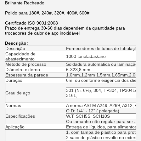
Brilhante Recheado
Polido para 180#, 240#, 320#, 400#, 600#
Certificado ISO 9001:2008
Prazo de entrega 30-60 dias dependem da quantidade para
trocadores de calor de aço inoxidável
Descrição:
Descrição
Fornecedores de tubos de tubulação 
Capacidade de
1000 toneladas/ano
abastecimento
Método de processo
Soldadura automática ou laminação 
Diâmetro externo
6-323,8 mm
Espessura da parede
1.0mm.1.2mm 1.5mm.1.65mm.2.0mm.
Duração
6m, ou conforme exigência dos client
301 (Ni: 6%), 304, TP304, TP304L/3
Grau de aço
316L,
Normas
A norma ASTM A249, A269, A312, A5
O.D: 1/4" - 12" ( polegada)
Especificações
W.T: SCH5S, SCH10S
Ou tamanho não regular para ser ad
Aplicação
Entrega de líquidos, para alimentos, la
1. com tampa de plástico para prote
2.saco de plástico envolto no exterior