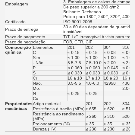
3. Embalagem de caixas de compen
Embalagem
De peso superior a 200 g/m2
Brilhante Recheado
Polido para 180#, 240#, 320#, 400#,
Certificado
ISO 9001:2008
30 a 60 dias dependem da quantidade
Prazo de entrega
inoxidável
Prazo de pagamento
T/T, L/C irrevogável à vista para troc
Prazo de negociação
FOB, CFR, CIF
Composição
Elementos
201
202
304
316
química
C
≤ 0.15
≤ 0.15
≤ 0.08
≤ 0.08
Sim
≤ 1.00
≤ 1.00
≤ 1.00
≤ 1.00
- Não
5.5-7.5
7.5-10.0
≤ 2.00
≤ 2.00
P
≤ 0.060
≤ 0.060
≤ 0.045
≤ 0.04
S
≤ 0.030
≤ 0.030
≤ 0.030
≤ 0.03
Cr
16 a 18
17 a 19
18 a 20
16 a 1
Não.
3.5-5.5
4.0-6.0
42958
43022
Mo.
2.0-3.
N
≤ 0.25
≤ 0.25
Cu
Propriedades
Artigo material
201
202
304
mecânicas
Resistência à tração (MPa)
≥ 655
≥ 620
≥ 515
Resistência ao rendimento
≥ 260
≥ 310
≥205
(MPa)
Prolongamento (%)
≥ 35
≥ 35
≥ 35
Dureza (HV)
≤ 230
≤ 230
≤ 200