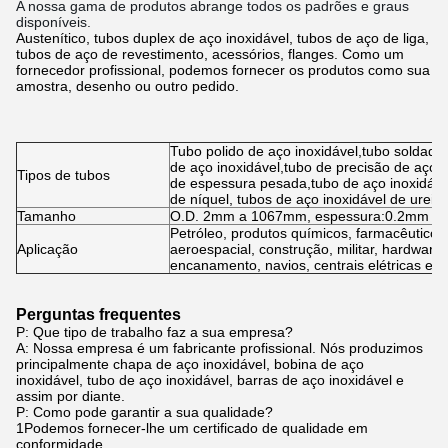
A nossa gama de produtos abrange todos os padrões e graus
disponíveis.
Austenítico, tubos duplex de aço inoxidável, tubos de aço de liga,
tubos de aço de revestimento, acessórios, flanges. Como um
fornecedor profissional, podemos fornecer os produtos como sua
amostra, desenho ou outro pedido.
Tubo polido de aço inoxidável,tubo soldado 
de aço inoxidável,tubo de precisão de aço i
Tipos de tubos
de espessura pesada,tubo de aço inoxidável
de níquel, tubos de aço inoxidável de ureia,
Tamanho
O.D. 2mm a 1067mm, espessura:0.2mm a
Petróleo, produtos químicos, farmacêuticos
Aplicação
aeroespacial, construção, militar, hardware,
encanamento, navios, centrais elétricas e ou
Perguntas frequentes
P: Que tipo de trabalho faz a sua empresa?
A: Nossa empresa é um fabricante profissional. Nós produzimos
principalmente chapa de aço inoxidável, bobina de aço
inoxidável, tubo de aço inoxidável, barras de aço inoxidável e
assim por diante.
P: Como pode garantir a sua qualidade?
1Podemos fornecer-lhe um certificado de qualidade em
conformidade.