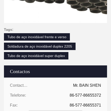
Tags:
Tubo de aço inoxidável frente e verso
Soldadura de aço inoxidável duplex 2205
Tubo de aço inoxidável super duplex
Contactos
Contactos:
Mr. BAIN SHEN
Telefone:
86-577-86655372
Fax:
86-577-86655371