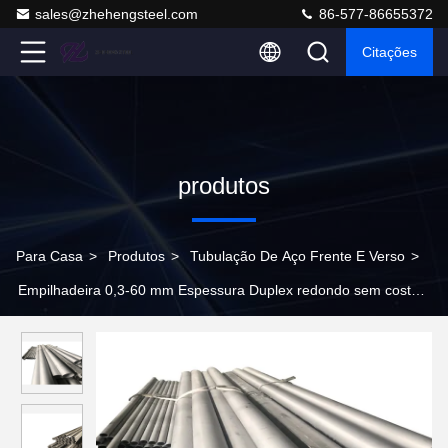
sales@zhehengsteel.com
86-577-86655372
Citações
produtos
Para Casa
>
Produtos
>
Tubulação De Aço Frente E Verso
>
Empilhadeira 0,3-60 mm Espessura Duplex redondo sem costura
28 mm Diâmetro Industrial Sch Para água potável Pequeno aço
inoxidável 20 mm