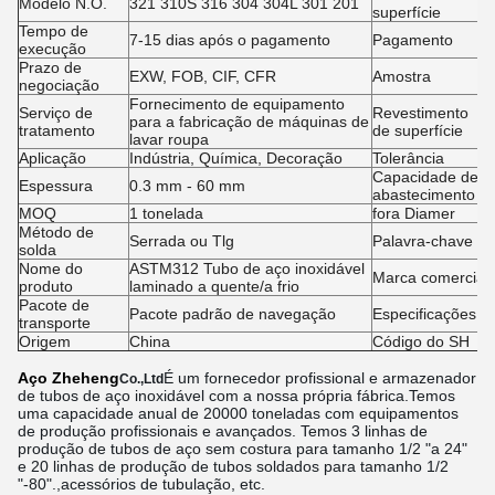
Modelo N.O.
321 310S 316 304 304L 301 201
superfície
Tempo de
7-15 dias após o pagamento
Pagamento
execução
Prazo de
EXW, FOB, CIF, CFR
Amostra
negociação
Fornecimento de equipamento
Serviço de
Revestimento
para a fabricação de máquinas de
tratamento
de superfície
lavar roupa
Aplicação
Indústria, Química, Decoração
Tolerância
Capacidade de
Espessura
0.3 mm - 60 mm
abastecimento
MOQ
1 tonelada
fora Diamer
Método de
Serrada ou Tlg
Palavra-chave
solda
Nome do
ASTM312 Tubo de aço inoxidável
Marca comercial
produto
laminado a quente/a frio
Pacote de
Pacote padrão de navegação
Especificações
transporte
Origem
China
Código do SH
Aço Zheheng
É um fornecedor profissional e armazenador
Co.,Ltd
de tubos de aço inoxidável com a nossa própria fábrica.Temos
uma capacidade anual de 20000 toneladas com equipamentos
de produção profissionais e avançados. Temos 3 linhas de
produção de tubos de aço sem costura para tamanho 1/2 "a 24"
e 20 linhas de produção de tubos soldados para tamanho 1/2
"-80".,acessórios de tubulação, etc.