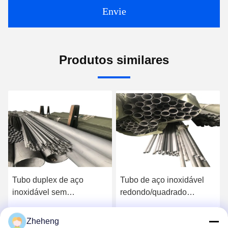
Envie
Produtos similares
Tubo duplex de aço
Tubo de aço inoxidável
OD 10-
inoxidável sem
redondo/quadrado
A780/A
costura/soldado de 5-7 m
0,3~1220mm espessura
Inoxidá
(32750/32760)
duplo 1.4462 1.4461
S31500
Zheheng