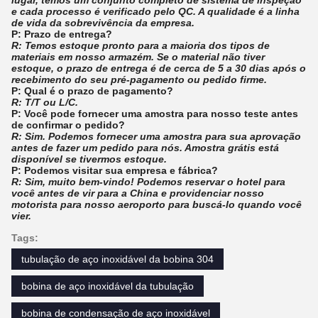
lugar, temos um conjunto completo de sistema de inspeção
e cada processo é verificado pelo QC. A qualidade é a linha
de vida da sobrevivência da empresa.
P: Prazo de entrega?
R: Temos estoque pronto para a maioria dos tipos de
materiais em nosso armazém. Se o material não tiver
estoque, o prazo de entrega é de cerca de 5 a 30 dias após o
recebimento do seu pré-pagamento ou pedido firme.
P: Qual é o prazo de pagamento?
R: T/T ou L/C.
P: Você pode fornecer uma amostra para nosso teste antes
de confirmar o pedido?
R: Sim. Podemos fornecer uma amostra para sua aprovação
antes de fazer um pedido para nós. Amostra grátis está
disponível se tivermos estoque.
P: Podemos visitar sua empresa e fábrica?
R: Sim, muito bem-vindo! Podemos reservar o hotel para
você antes de vir para a China e providenciar nosso
motorista para nosso aeroporto para buscá-lo quando você
vier.
Tags:
tubulação de aço inoxidável da bobina 304
bobina de aço inoxidável da tubulação
bobina de condensação de aço inoxidável