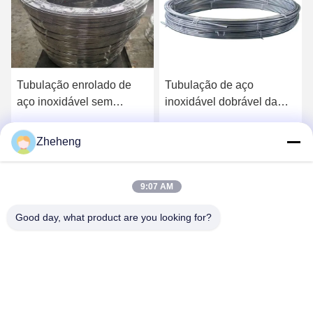
Tubulação enrolado de
Tubulação de aço
aço inoxidável sem
inoxidável dobrável da
emenda JIS SUS304L
bobina A269 1 polegada
Sch10s
JIS SUS316 1000mm
Zheheng
o
Obtenha o melhor preço
Obtenha o melhor preço
9:07 AM
Good day, what product are you looking for?
Wenzhou Zheheng Steel Industry Co.,Ltd
sales@zhehengsteel.com
86-577-86655372