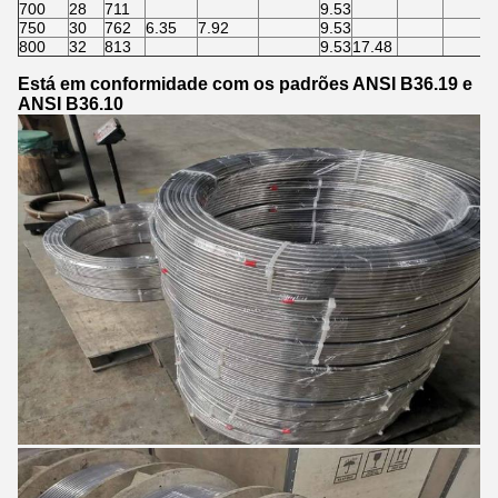
700
28
711
9.53
750
30
762
6.35
7.92
9.53
800
32
813
9.53
17.48
Está em conformidade com os padrões ANSI B36.19 e
ANSI B36.10