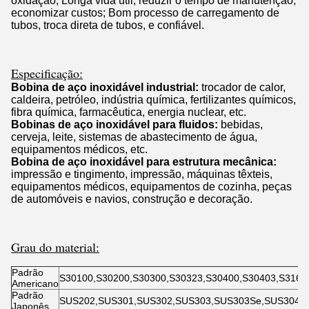
oxidação; Longa vida útil, reduzir o tempo de manutenção,
economizar custos; Bom processo de carregamento de
tubos, troca direta de tubos, e confiável.
Especificação:
Bobina de aço inoxidável industrial:
trocador de calor,
caldeira, petróleo, indústria química, fertilizantes químicos,
fibra química, farmacêutica, energia nuclear, etc.
Bobinas de aço inoxidável para fluidos:
bebidas,
cerveja, leite, sistemas de abastecimento de água,
equipamentos médicos, etc.
Bobina de aço inoxidável para estrutura mecânica:
impressão e tingimento, impressão, máquinas têxteis,
equipamentos médicos, equipamentos de cozinha, peças
de automóveis e navios, construção e decoração.
Grau do material:
Padrão
S30100,S30200,S30300,S30323,S30400,S30403,S3160
Americano
Padrão
SUS202,SUS301,SUS302,SUS303,SUS303Se,SUS304,S
Japonês