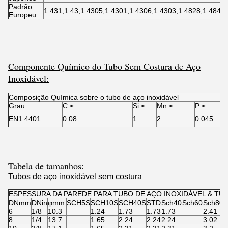
Padrão
1.431,1.43,1.4305,1.4301,1.4306,1.4303,1.4828,1.4841
Europeu
Componente Químico do Tubo Sem Costura de Aço
Inoxidável:
Composição Química sobre o tubo de aço inoxidável
Grau
C ≤
Si ≤
Mn ≤
P ≤
S
EN1.4401
0.08
1
2
0.045
0
Tabela de tamanhos:
Tubos de aço inoxidável sem costura
ESPESSURA DA PAREDE PARA TUBO DE AÇO INOXIDÁVEL & TUBO
DNmm
DNin
φmm
SCH5S
SCH10S
SCH40S
STD
Sch40
Sch60
Sch80s
6
1/8
10.3
1.24
1.73
1.73
1.73
2.41
8
1/4
13.7
1.65
2.24
2.24
2.24
3.02