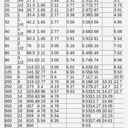
10
3/8
17.1
1.65
2.31
2.31
2.31
3.2
15
1/2
21.3
1.65
2.11
2.77
2.77
2.77
3.73
20
3/4
26.7
1.65
2.11
2.87
2.87
2.87
3.91
25
1
33.4
1.65
2.77
3.38
3.38
3.38
4.55
1
32
42.2
1.65
2.77
3.56
3.56
3.56
4.85
1/4
1
40
48.3
1.65
2.77
3.68
3.68
3.68
5.08
1/2
50
2
60.3
1.65
2.77
3.91
3.91
3.91
5.54
2
65
76
2.11
3.05
5.16
5.16
5.16
7.01
1/2
80
3
88.9
2.11
3.05
5.49
5.49
5.49
7.62
3
90
101.6
2.11
3.05
5.74
5.74
5.74
8.08
1/2
100
4
114.3
2.11
3.05
6.02
6.02
6.02
8.56
125
5
141.3
2.77
3.4
6.55
6.55
6.55
9.53
150
6
168.3
2.77
3.4
7.11
7.11
7.11
10.97
200
8
219.1
2.77
3.76
8.18
8.18
8.18
10.31
12.7
250
10
273
3.4
4.19
9.27
9.27
9.27
12.7
12.7
300
12
323.8
3.96
4.57
9.53
9.53
10.31
14.27
12.7
350
14
355.6
3.96
4.78
9.53
11.13
15.09
400
16
406.4
4.19
4.78
9.53
12.7
16.66
450
18
457
4.19
4.78
9.53
14.27
19.05
500
20
508
4.78
5.54
9.53
15.09
20.62
550
22
559
4.78
5.54
9.53
22.23
600
24
610
5.54
6.35
9.53
17.48
24.61
650
26
660
9.53