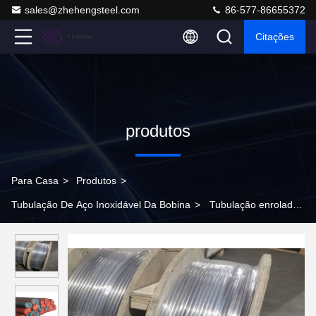
sales@zhehengsteel.com
86-577-86655372
Citações
produtos
Para Casa
>
Produtos
>
Tubulação De Aço Inoxidável Da Bobina
>
Tubulação enrolado
de aço inoxidável ASME S31600 EN1.4401 do permutador de
calor