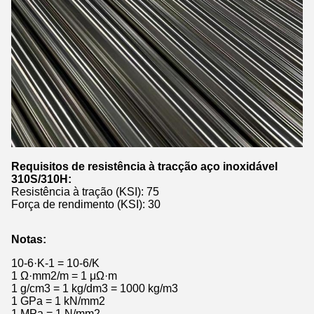
Requisitos de resistência à tracção aço inoxidável
310S/310H:
Resistência à tração (KSI): 75
Força de rendimento (KSI): 30
Notas:
10-6·K-1 = 10-6/K
1 Ω·mm2/m = 1 μΩ·m
1 g/cm3 = 1 kg/dm3 = 1000 kg/m3
1 GPa = 1 kN/mm2
1 MPa = 1 N/mm2