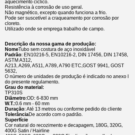
aquecimento cíclico.
Resistência à corrosão de uso geral.
Não magnético, excepto quando funciona a frio.
Pode ser suscetível a craqueamento por corrosão por
cloreto.
Utilizado onde se emprega trabalho de campo.
Descrição da nossa gama de produção:
Nome
Tubo sem costura de aço inoxidável
Padrão
: EN10216-5, EN10216-2, DIN 17456, DIN 17458,
ASTM A312,
A213, A269, A511, A789, A790 ETC,GOST 9941, GOST
5632,
O número de unidades de produção é indicado no anexo I
do presente regulamento.
Grau do material:
TP310S
Diâmetro
:OD: 6-830 mm
W.T.:
0.6 mm - 60 mm
Duração
: Até 13 metros ou conforme pedido do cliente
Tolerância
De acordo com o padrão.
Superfície
Cor natural do recozimento e decapagem, 180G, 320G,
400G Satin / Hairline