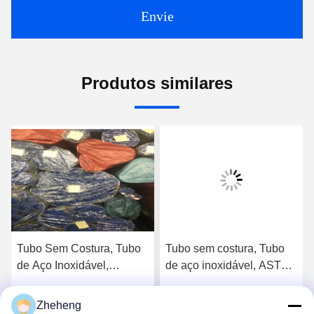
Envie
Produtos similares
Tubo Sem Costura, Tubo
Tubo sem costura, Tubo
de Aço Inoxidável,
de aço inoxidável, ASTM
En10216, SS304/316L,
A213, SS304/316L,
Diâmetro Externo
Diâmetro externo 88,9mm,
Zheheng