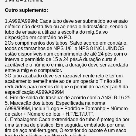
Outro suplemento:
1.A999/A999M: Cada tubo deve ser submetido ao ensaio
elétrico não destrutivo ou ao ensaio hidrostático, sendo o
tubo de ensaio a utilizar a escolha do mfg,Salvo
disposição em contrário no PO.
2Os comprimentos dos tubos: Salvo acordo em contrário,
todos os tamanhos de NPS 1/8" a NPS 8 INCLUÍNDOS
estão disponíveis num comprimento de até 24 pés com o
intervalo permitido de 15 a 24 pés.A duração curta é
aceitável e o número e min, a duração deve ser acordada
entre a mfg e o comprador.
3O tubo acabado deve ser razoavelmente reto e ter um
acabamento semelhante ao de um operário.T não são
reduzidos para menos do que o permitido na secção 9 da
especificação A999/A999M
4. Fim de solda de traseira: de acordo com a ANSI B 16.25
5. Marcação dos tubos: Especificada na norma
A999/999M, incluir "Logo + Padrão + Tamanho + Número
de calor + Número do lote + H.T/E.T/U.T".
6. Embalagem: Cada extremidade do tubo é protegida por
uma tampa de plástico. Em seguida, embalado por uma
tira de aço anti-ferrugem, O exterior do pacote é um saco
tecido de plástico, ou filme de plástico.