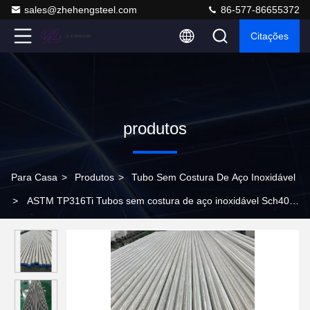
sales@zhehengsteel.com
86-577-86655372
Citações
produtos
Para Casa
>
Produtos
>
Tubo Sem Costura De Aço Inoxidável
>
ASTM TP316Ti Tubos sem costura de aço inoxidável Sch40S
Sch80S utilizados em peças de fornos