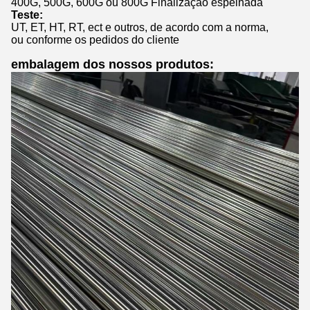
400G, 500G, 600G ou 800G Finalização espelhada
Teste:
UT, ET, HT, RT, ect e outros, de acordo com a norma,
ou conforme os pedidos do cliente
embalagem dos nossos produtos: