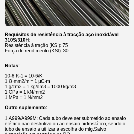
Requisitos de resistência à tracção aço inoxidável
310S/310H:
Resistência à tração (KSI): 75
Força de rendimento (KSI): 30
Notas:
10-6·K-1 = 10-6/K
1 Ω·mm2/m = 1 μΩ·m
1 g/cm3 = 1 kg/dm3 = 1000 kg/m3
1 GPa = 1 kN/mm2
1 MPa = 1 N/mm2
Outro suplemento:
1.A999/A999M: Cada tubo deve ser submetido ao ensaio
elétrico não destrutivo ou ao ensaio hidrostático, sendo o
tubo de ensaio a utilizar a escolha do mfg,Salvo