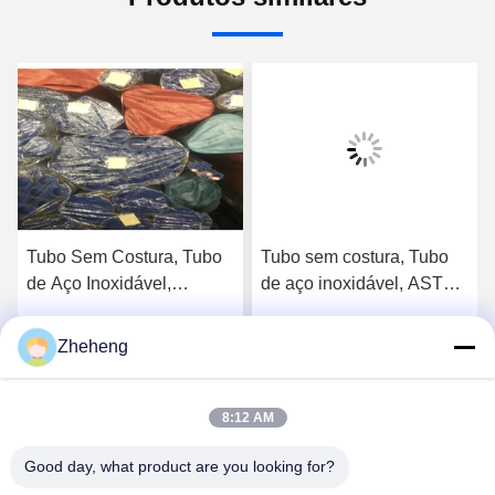
Tubo Sem Costura, Tubo
Tubo sem costura, Tubo
de Aço Inoxidável,
de aço inoxidável, ASTM
En10216, SS304/316L,
A213, SS304/316L,
Diâmetro Externo
Diâmetro externo 88,9mm,
Zheheng
o
Obtenha o melhor preço
Obtenha o melhor preço
88,9mm, Sch40, Tubo
Sch40, Tubo para caldeira
para Caldeira
8:12 AM
Good day, what product are you looking for?