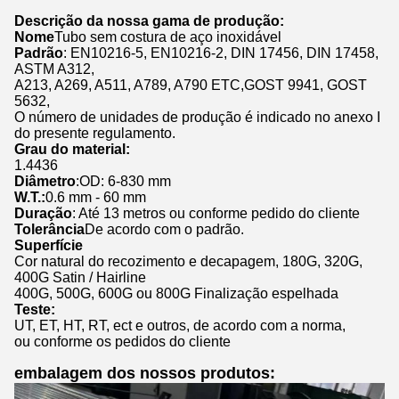
Descrição da nossa gama de produção:
Nome
Tubo sem costura de aço inoxidável
Padrão
: EN10216-5, EN10216-2, DIN 17456, DIN 17458,
ASTM A312,
A213, A269, A511, A789, A790 ETC,GOST 9941, GOST
5632,
O número de unidades de produção é indicado no anexo I
do presente regulamento.
Grau do material:
1.4436
Diâmetro
:OD: 6-830 mm
W.T.:
0.6 mm - 60 mm
Duração
: Até 13 metros ou conforme pedido do cliente
Tolerância
De acordo com o padrão.
Superfície
Cor natural do recozimento e decapagem, 180G, 320G,
400G Satin / Hairline
400G, 500G, 600G ou 800G Finalização espelhada
Teste:
UT, ET, HT, RT, ect e outros, de acordo com a norma,
ou conforme os pedidos do cliente
embalagem dos nossos produtos: