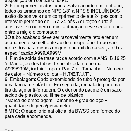
disposição em contrário no PO.
2Os comprimentos dos tubos: Salvo acordo em contrário,
todos os tamanhos de NPS 1/8" a NPS 8 INCLUÍNDOS
estão disponíveis num comprimento de até 24 pés com o
intervalo permitido de 15 a 24 pés.A duração curta é
aceitável e o número e min, a duração deve ser acordada
entre a mfg e o comprador.
3O tubo acabado deve ser razoavelmente reto e ter um
acabamento semelhante ao de um operário.T não são
reduzidos para menos do que o permitido na secção 9 da
especificação A999/A999M
4. Fim de solda de traseira: de acordo com a ANSI B 16.25
5. Marcação dos tubos: Especificada na norma
A999/999M, incluir "Logo + Padrão + Tamanho + Número
de calor + Número do lote + H.T/E.T/U.T".
6. Embalagem: Cada extremidade do tubo é protegida por
uma tampa de plástico. Em seguida, embalado por uma
tira de aço anti-ferrugem, O exterior do pacote é um saco
tecido de plástico, ou filme de plástico.
7Marca de embalagem: Tamanho + grau de aço +
quantidade de peça/peso/metro.
8.MTC: O papel original oficial da BWSS será fornecido
para cada encomenda.
Tags: