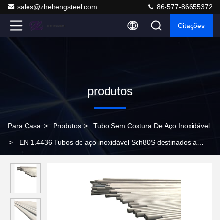
sales@zhehengsteel.com
86-577-86655372
Citações
produtos
Para Casa
>
Produtos
>
Tubo Sem Costura De Aço Inoxidável
>
EN 1.4436 Tubos de aço inoxidável Sch80S destinados a
condutas