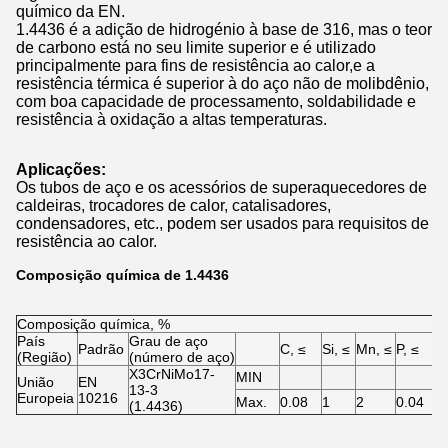
químico da EN.
1.4436 é a adição de hidrogénio à base de 316, mas o teor
de carbono está no seu limite superior e é utilizado
principalmente para fins de resistência ao calor,e a
resistência térmica é superior à do aço não de molibdênio,
com boa capacidade de processamento, soldabilidade e
resistência à oxidação a altas temperaturas.
Aplicações:
Os tubos de aço e os acessórios de superaquecedores de
caldeiras, trocadores de calor, catalisadores,
condensadores, etc., podem ser usados para requisitos de
resistência ao calor.
Composição química de 1.4436
Composição química, %
País
Grau de aço
Padrão
C, ≤
Si, ≤
Mn, ≤
P, ≤
S
(Região)
(número de aço)
X3CrNiMo17-
MIN
União
EN
13-3
Europeia
10216
Max.
0.08
1
2
0.04
0
(1.4436)